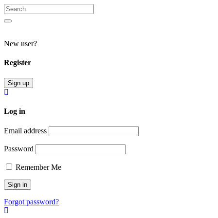
Search
for:
Search
New user?
Register
Sign up
Log in
Email address
Password
Remember Me
Forgot password?