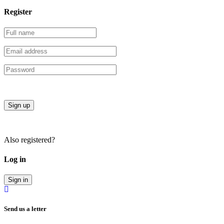
Register
Sign up
Also registered?
Log in
Sign in
Send us a letter