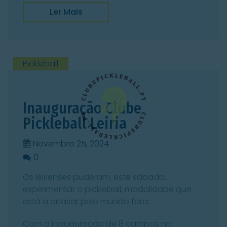
Ler Mais
Pickleball
Inauguração Clube
Pickleball Leiria
Novembro 25, 2024
0
0
Os leirienses puderam, este sábado,
experimentar o pickleball, modalidade que
está a arrasar pelo mundo fora.
Com a inauguração de 8 campos no